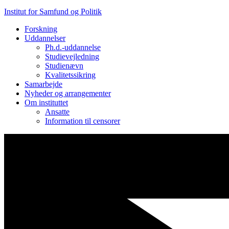
Institut for Samfund og Politik
Forskning
Uddannelser
Ph.d.-ud­dan­nel­se
Studievejledning
Studienævn
Kvalitetssikring
Samarbejde
Nyheder og arrangementer
Om instituttet
Ansatte
Information til censorer