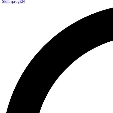
Skift sprog
EN